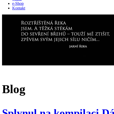
e-Shop
Kontakt
Blog
Splynul na kompilaci Dá