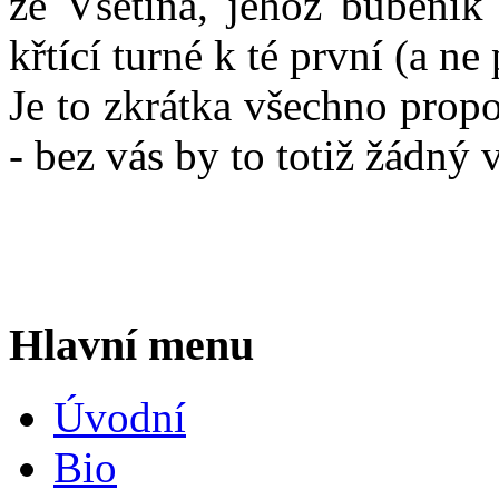
ze Vsetína, jehož bubeník
křtící turné k té první (a ne
Je to zkrátka všechno propo
- bez vás by to totiž žádný v
Hlavní menu
Úvodní
Bio