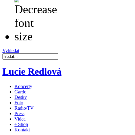
Vyhledat
Lucie Redlová
Koncerty
Garde
Desky
Foto
Rádio/TV
Press
Videa
e-Shop
Kontakt