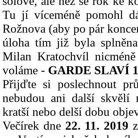
sólově, ale než se rok ke k
Tu jí víceméně pomohl d
Rožnova (aby po pár koncert
úloha tím již byla splněna
Milan Kratochvíl nicméně 
voláme -
GARDE SLAVÍ 1
Přijďte si poslechnout prů
nebudou ani další skvělí 
kratší nebo delší dobu objev
Večírek dne
22. 11. 2019
z