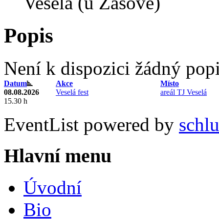
Veselá (u Zašové)
Popis
Není k dispozici žádný pop
Datum
Akce
Místo
08.08.2026
Veselá fest
areál TJ Veselá
15.30 h
EventList powered by
schlu
Hlavní menu
Úvodní
Bio