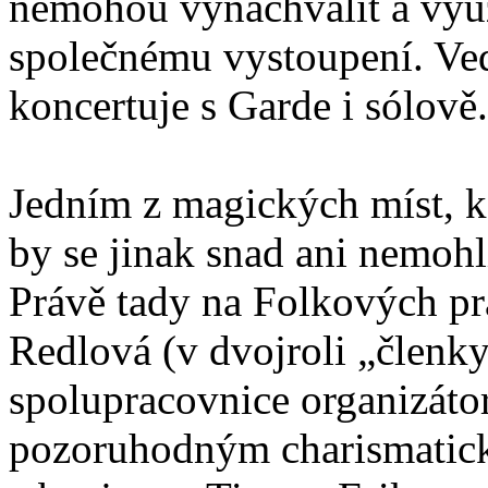
nemohou vynachválit a využí
společnému vystoupení. Vedl
koncertuje s Garde i sólově.
Jedním z magických míst, kd
by se jinak snad ani nemohl
Právě tady na Folkových pr
Redlová (v dvojroli „členk
spolupracovnice organizátor
pozoruhodným charismatic