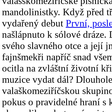
valašskomeziříčské písničká
mandolinistky. Když před tř
vydařený debut
První, posl
našlápnuto k sólové dráze. 
svého slavného otce a její
fajnšmekři napříč snad všemi
ocitla na zvláštní životní k
muzice vydat dál? Dlouhole
valaškomeziříčskou skupin
pokus o pravidelné hraní s