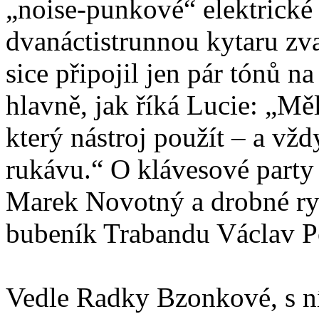
„noise-punkové“ elektrické 
dvanáctistrunnou kytaru zv
sice připojil jen pár tónů 
hlavně, jak říká Lucie: „Mě
který nástroj použít – a vžd
rukávu.“ O klávesové party 
Marek Novotný a drobné ryt
bubeník Trabandu Václav P
Vedle Radky Bzonkové, s ní