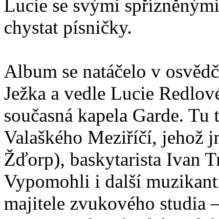
Lucie se svými spřízněnými 
chystat písničky.
Album se natáčelo v osvěd
Ježka a vedle Lucie Redlové 
současná kapela Garde. Tu t
Valaškého Meziříčí, jehož 
Žďorp), baskytarista Ivan T
Vypomohli i další muzikant
majitele zvukového studia 