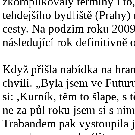
zkomplikovaly termíny i to,
tehdejšího bydliště (Prahy)
cesty. Na podzim roku 2009
následující rok definitivně
Když přišla nabídka na hra
chvíli. „Byla jsem ve Futur
si: ,Kurník, těm to šlape, s
ne za půl roku jsem si s nim
Trabandem pak vystoupila j