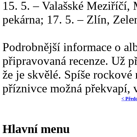
15. 5. – Valašské Meziříčí, 
pekárna; 17. 5. – Zlín, Zel
Podrobnější informace o al
připravovaná recenze. Už př
že je skvělé. Spíše rockov
příznivce možná překvapí, 
< Před
Hlavní menu