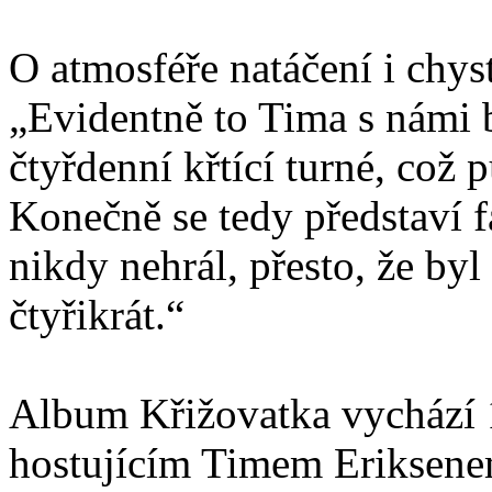
O atmosféře natáčení i chys
„Evidentně to Tima s námi ba
čtyřdenní křtící turné, což
Konečně se tedy představí f
nikdy nehrál, přesto, že byl
čtyřikrát.“
Album Křižovatka vychází 1
hostujícím Timem Eriksenem