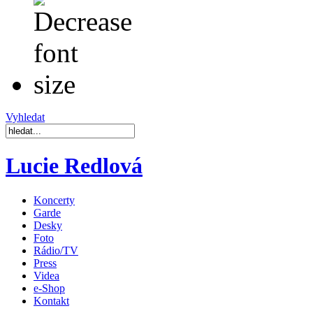
Vyhledat
Lucie Redlová
Koncerty
Garde
Desky
Foto
Rádio/TV
Press
Videa
e-Shop
Kontakt