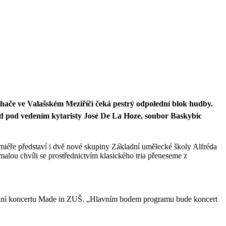
hače ve Valašském Meziříčí čeká pestrý odpolední blok hudby.
und pod vedením kytaristy José De La Hoze, soubor Baskybic
iéře představí i dvě nové skupiny Základní umělecké školy Alfréda
lou chvíli se prostřednictvím klasického tria přeneseme z
řádání koncertu Made in ZUŠ. „Hlavním bodem programu bude koncert