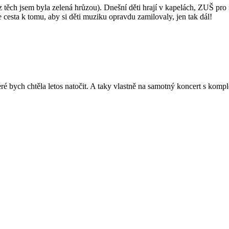
 (z těch jsem byla zelená hrůzou). Dnešní děti hrají v kapelách, ZUŠ 
cesta k tomu, aby si děti muziku opravdu zamilovaly, jen tak dál!
které bych chtěla letos natočit. A taky vlastně na samotný koncert s ko