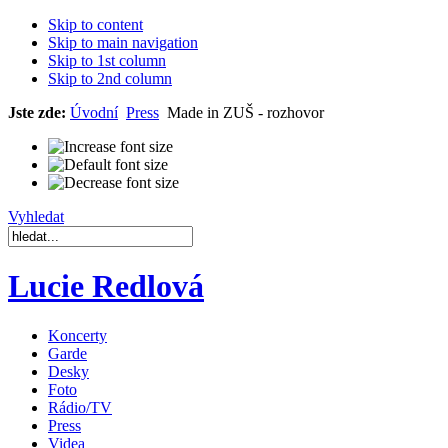
Skip to content
Skip to main navigation
Skip to 1st column
Skip to 2nd column
Jste zde:
Úvodní
Press
Made in ZUŠ - rozhovor
Vyhledat
Lucie Redlová
Koncerty
Garde
Desky
Foto
Rádio/TV
Press
Videa