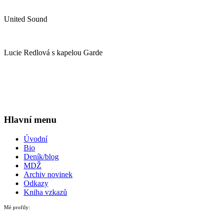
United Sound
Lucie Redlová s kapelou Garde
Hlavní menu
Úvodní
Bio
Deník/blog
MDŽ
Archiv novinek
Odkazy
Kniha vzkazů
Mé profily: