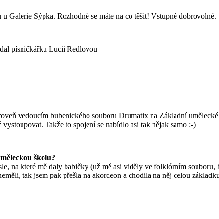
ů u Galerie Sýpka. Rozhodně se máte na co těšit! Vstupné dobrovolné.
dal písničkářku Lucii Redlovou
zároveň vedoucím bubenického souboru Drumatix na Základní umělecké š
ystoupovat. Takže to spojení se nabídlo asi tak nějak samo :-)
uměleckou školu?
, na které mě daly babičky (už mě asi viděly ve folklórním souboru, ba
a neměli, tak jsem pak přešla na akordeon a chodila na něj celou zák