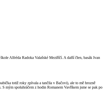
kole Alfréda Radoka Valašské Meziříčí. A další člen, basák Ivan
bička totiž roky zpívala a tančila v Bačovi), ale to mě hrozně
ladku. S mým spoluhráčem z hodin Romanem Vavříkem jsme se pak po