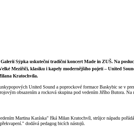
Galerií Sýpka uskuteční tradiční koncert Made in ZUŠ. Na posluc
Velké Meziříčí, klasiku i kapely modernějšího pojetí – United So
Milana Kratochvíla.
 funkypopových United Sound a poprockové formace Baskybic se v prem
rojovým obsazením a rocková skupina pod vedením Jiřího Butora. Na ma
 vedením Martina Karáska" říká Milan Kratochvíl, strůjce nápadu po
překvapení." dodává pedagog bicích nástojů.