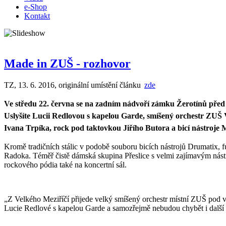
e-Shop
Kontakt
Made in ZUŠ - rozhovor
TZ, 13. 6. 2016, originální umístění článku
a
zde
Ve středu 22. června se na zadním nádvoří zámku Žerotínů před 
Uslyšíte Lucii Redlovou s kapelou Garde, smíšený orchestr ZUŠ 
Ivana Trpíka, rock pod taktovkou Jiřího Butora a bicí nástroje 
Kromě tradičních stálic v podobě souboru bicích nástrojů Drumatix,
Radoka. Téměř čistě dámská skupina Přeslice s velmi zajímavým nást
rockového pódia také na koncertní sál.
„Z Velkého Meziříčí přijede velký smíšený orchestr místní ZUŠ pod
Lucie Redlové s kapelou Garde a samozřejmě nebudou chybět i další 