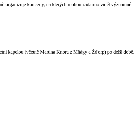
pro ně organizuje koncerty, na kterých mohou zadarmo vidět významné
mpletní kapelou (včetně Martina Knora z Mňágy a Žďorp) po delší době,