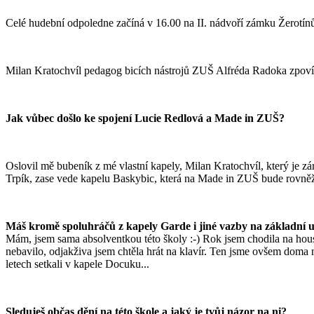
Celé hudební odpoledne začíná v 16.00 na II. nádvoří zámku Žerotín
Milan Kratochvíl pedagog bicích nástrojů ZUŠ Alfréda Radoka zpoví
Jak vůbec došlo ke spojení Lucie Redlová a Made in ZUŠ?
Oslovil mě bubeník z mé vlastní kapely, Milan Kratochvíl, který je 
Trpík, zase vede kapelu Baskybic, která na Made in ZUŠ bude rovněž v
Máš kromě spoluhráčů z kapely Garde i jiné vazby na základní 
Mám, jsem sama absolventkou této školy :-) Rok jsem chodila na housle
nebavilo, odjakživa jsem chtěla hrát na klavír. Ten jsme ovšem dom
letech setkali v kapele Docuku...
Sleduješ občas dění na této škole a jaký je tvůj názor na ni?