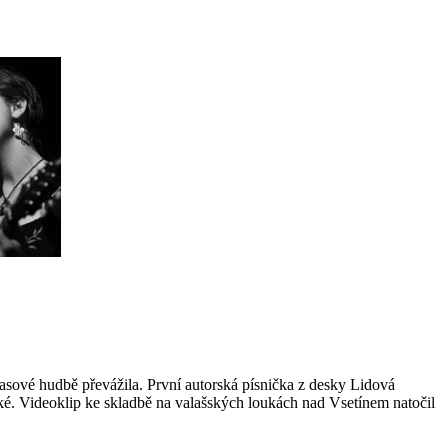
lasové hudbě převážila. První autorská písnička z desky Lidová
ké. Videoklip ke skladbě na valašských loukách nad Vsetínem natočil