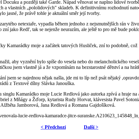
l Docuku a později také Garde. Nápad věnovat se naplno lidové tvorbě
vých a vlastních „pololidových" skladeb. K definitivnímu rozhodnutí na
lo jasné, že právě tohle je aktuální směr její tvorby.
arytého netextaře, vypadla během jednoho z nejsmutnějších rán v životě
zní jako Redl', tak se nejenže neurazím, ale ještě to pro mě bude pokl
ičky Kamarádky moje a začátek tatových Husliček, zní to podobně, což 
žil, aby vyznění bylo spíše do vesela nebo do melancholického vesela.
ičkou jsem vlastně já a že vzpomínám na bezstarostné dětství a na hrá
ní jsem se najednou nějak našla, jde mi to líp než psát nějaký ,opravdov
arádů z Textové dílny Slávka Janouška.
a singlu Kamarádko moje Lucie Redlová jako autorka zpívá a hraje na a
Gabriel z Mňágy a Žďorp, kytarista Rudy Horvat, klávesista Pavel Soto
, Alžběta Jamborová, Jana Redlová a Romana Gajdošíková.
ba-venovala-lucie-redlova-kamaradce-jitce-suranske.A210623_145848_ln
< Předchozí
Další >