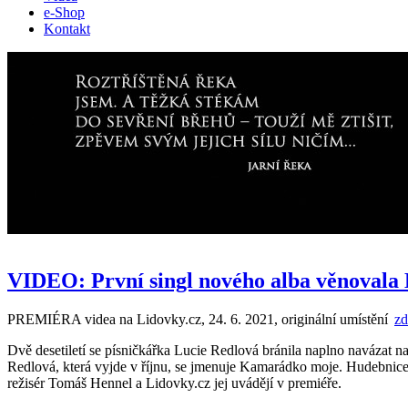
e-Shop
Kontakt
VIDEO: První singl nového alba věnovala
PREMIÉRA videa na Lidovky.cz, 24. 6. 2021, originální umístění
a
zd
Dvě desetiletí se písničkářka Lucie Redlová bránila naplno navázat n
Redlová, která vyjde v říjnu, se jmenuje Kamarádko moje. Hudebnice 
režisér Tomáš Hennel a Lidovky.cz jej uvádějí v premiéře.