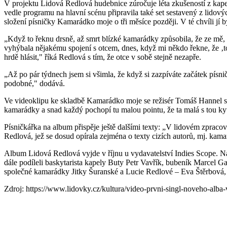
V projektu Lidová Redlová hudebnice zúročuje léta zkušeností z kape
vedle programu na hlavní scénu připravila také set sestavený z lido
složení písničky Kamarádko moje o tři měsíce později. V té chvíli jí by
„Když to řeknu drsně, až smrt blízké kamarádky způsobila, že ze mě, z
vyhýbala nějakému spojení s otcem, dnes, když mi někdo řekne, že ‚to 
hrdě hlásit," říká Redlová s tím, že otce v sobě stejně nezapře.
„Až po pár týdnech jsem si všimla, že když si zazpíváte začátek písn
podobné," dodává.
Ve videoklipu ke skladbě Kamarádko moje se režisér Tomáš Hannel sna
kamarádky a snad každý pochopí tu malou pointu, že ta malá s tou kyt
Písničkářka na album přispěje ještě dalšími texty: „V lidovém zpracová
Redlová, jež se dosud opírala zejména o texty cizích autorů, mj. kam
Album Lidová Redlová vyjde v říjnu u vydavatelství Indies Scope. N
dále podíleli baskytarista kapely Buty Petr Vavřík, bubeník Marcel 
společné kamarádky Jitky Šuranské a Lucie Redlové – Eva Štěrbová
Zdroj: https://www.lidovky.cz/kultura/video-prvni-singl-noveho-al