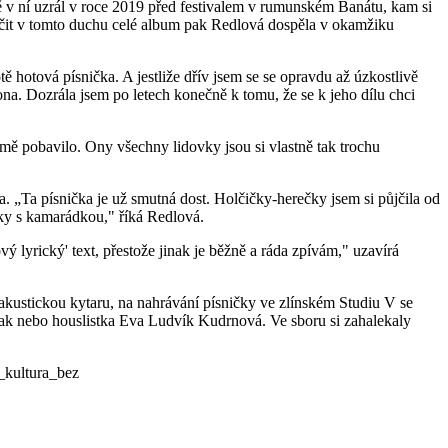
 v ní uzrál v roce 2019 před festivalem v rumunském Banátu, kam si
točit v tomto duchu celé album pak Redlová dospěla v okamžiku
 hotová písnička. A jestliže dřív jsem se se opravdu až úzkostlivě
ona. Dozrála jsem po letech konečně k tomu, že se k jeho dílu chci
mě pobavilo. Ony všechny lidovky jsou si vlastně tak trochu
 „Ta písnička je už smutná dost. Holčičky-herečky jsem si půjčila od
tky s kamarádkou," říká Redlová.
ý lyrický' text, přestože jinak je běžně a ráda zpívám," uzavírá
kustickou kytaru, na nahrávání písničky ve zlínském Studiu V se
niak nebo houslistka Eva Ludvík Kudrnová. Ve sboru si zahalekaly
_kultura_bez