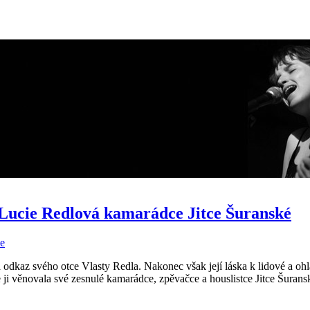
 Lucie Redlová kamarádce Jitce Šuranské
e
a odkaz svého otce Vlasty Redla. Nakonec však její láska k lidové a oh
ji věnovala své zesnulé kamarádce, zpěvačce a houslistce Jitce Šurans